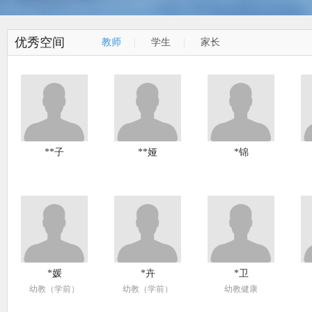
优秀空间
教师
|
学生
|
家长
**子
**娅
*锦
*媛
*卉
*卫
幼教（学前）
幼教（学前）
幼教健康