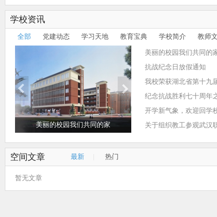
学校资讯
全部
党建动态
学习天地
教育宝典
学校简介
教师
美丽的校园我们共同的
**君
*畅
抗战纪念日放假通知
我校荣获湖北省第十九
赛“优秀组
纪念抗战胜利七十周年
礼堂举行
开学新气象，欢迎回学
美丽的校园我们共同的家
关于组织教工参观武汉
空间文章
最新
|
热门
暂无文章