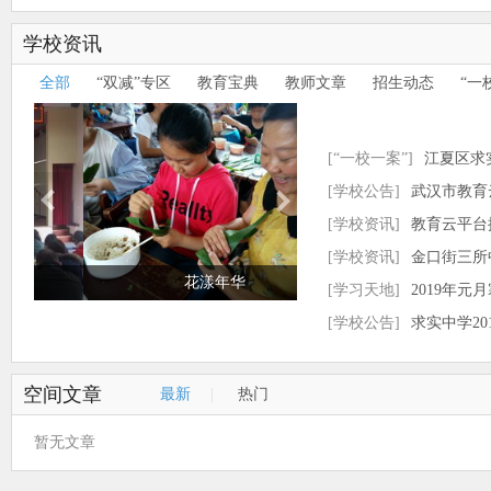
学校资讯
全部
“双减”专区
教育宝典
教师文章
招生动态
“一
*兰
**辉
[“一校一案”]
江夏区求
案
[学校公告]
武汉市教育
用指数排名规则
[学校资讯]
教育云平台
[学校资讯]
金口街三所
花漾年华
学举行
[学习天地]
2019年元
[学校公告]
求实中学2
课活动方案
空间文章
最新
|
热门
暂无文章