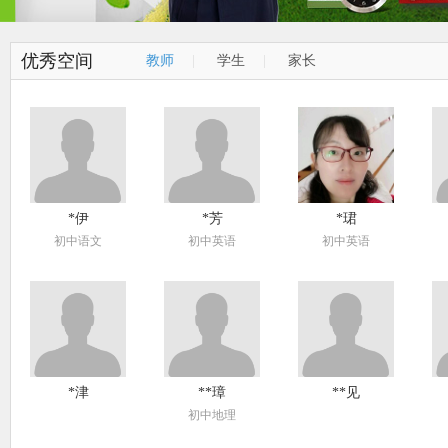
优秀空间
教师
|
学生
|
家长
*伊
*芳
*珺
初中语文
初中英语
初中英语
*津
**璋
**见
初中地理