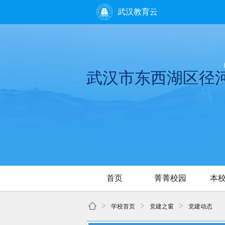
武汉教育云
武汉市东西湖区径
首页
菁菁校园
本
>
>
>
学校首页
党建之窗
党建动态