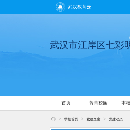
武汉教育云
武汉市江岸区七彩
首页
菁菁校园
本
>
>
>
学校首页
党建之窗
党建动态