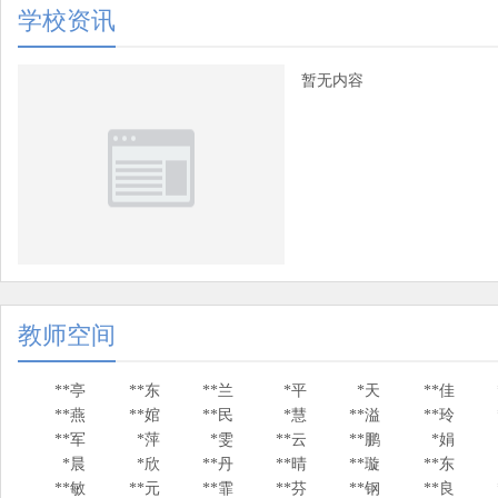
学校资讯
暂无内容
教师空间
**亭
**东
**兰
*平
*天
**佳
**燕
**婠
**民
*慧
**溢
**玲
**军
*萍
*雯
**云
**鹏
*娟
*晨
*欣
**丹
**晴
**璇
**东
**敏
**元
**霏
**芬
**钢
**良