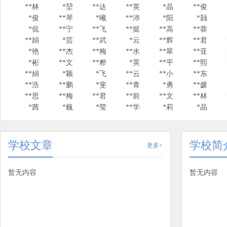
**林
*堃
**达
**英
*晶
**俊
*俊
**琴
*曦
**沛
*阳
*颢
*侃
**宁
**飞
**挺
**高
**蓉
**娟
*芸
**武
*云
**辉
**君
*艳
**杰
**梅
**水
**翠
**亚
*彬
**文
**桦
*英
**平
**熙
**娟
*颖
*飞
**云
**小
**东
**浩
**鹏
*斐
**青
*勇
**媛
**思
**梅
**君
**前
**文
**林
*茜
*巍
*莹
**学
*莉
*晶
学校文章
学校简
更多+
暂无内容
暂无内容