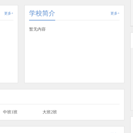
学校简介
更多+
更多+
暂无内容
中班1班
大班2班