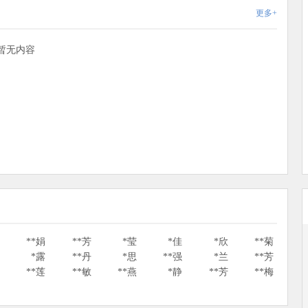
更多+
暂无内容
思
**娟
**芳
*莹
*佳
*欣
**菊
丹
*露
**丹
*思
**强
*兰
**芳
飞
**莲
**敏
**燕
*静
**芳
**梅