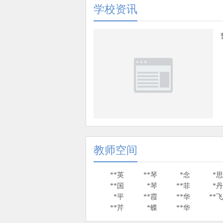
学校资讯
教师空间
**英
**琴
*念
*
**国
*琴
**菲
*
*平
**霞
**华
**
**芹
*蝶
**华