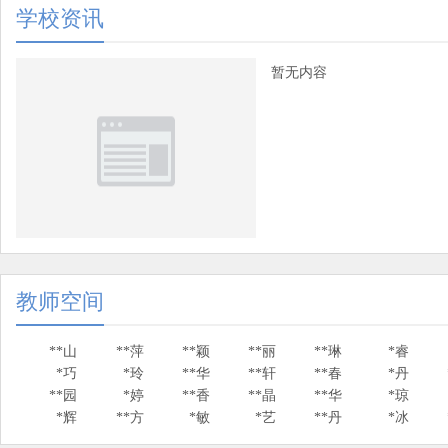
学校资讯
暂无内容
教师空间
**山
**萍
**颖
**丽
**琳
*睿
*巧
*玲
**华
**轩
**春
*丹
**园
*婷
**香
**晶
**华
*琼
*辉
**方
*敏
*艺
**丹
*冰