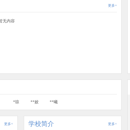
更多+
暂无内容
莹
*琼
**姣
**曦
学校简介
更多+
更多+