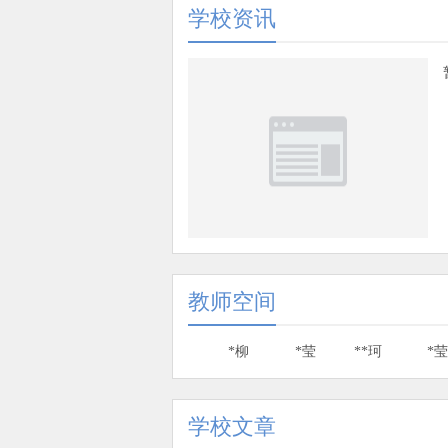
学校资讯
教师空间
*柳
*莹
**珂
*
学校文章