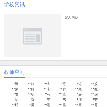
学校资讯
暂无内容
教师空间
*涵
**婷
**杰
*薇
*涛
**姣
**荣
**丽
**志
**祥
**顺
**红
*友
**明
*莉
**兰
*静
**娴
*怡
*岚
*英
*隽
*娜
*芳
**明
*勇
**进
**霞
**英
**秀