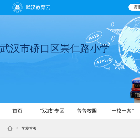
武汉教育云
资
武汉市硚口区崇仁路小学
首页
“双减”专区
菁菁校园
“一校一案”
>
学校首页