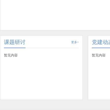
课题研讨
党建动
更多+
暂无内容
暂无内容