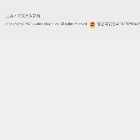
主办：武汉市教育局
Copyright© 2023 wuhaneduyun.cn All rights reserved
鄂公网安备420185020041