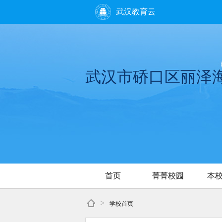
武汉教育云
武汉市硚口区丽泽
首页
菁菁校园
本
>
学校首页