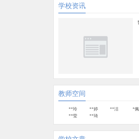
学校资讯
教师空间
**玲
**婷
**洁
*
**莹
**琦