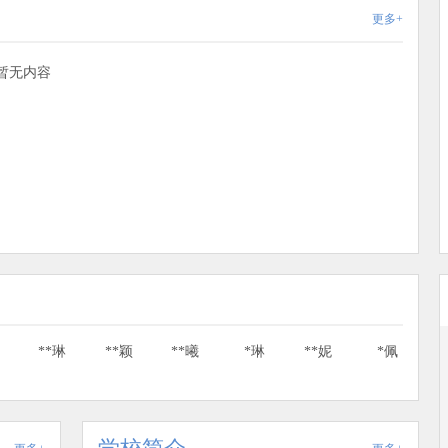
更多+
暂无内容
佩
**琳
**颖
**曦
*琳
**妮
*佩